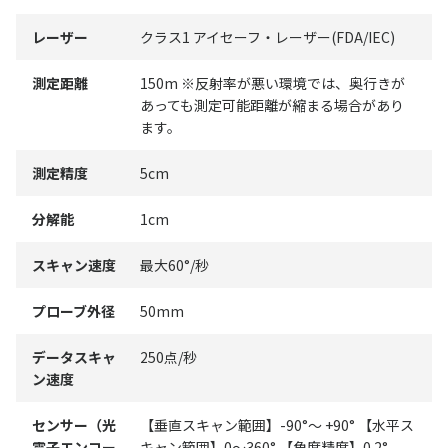
レーザー
クラス1 アイセーフ・レーザー(FDA/IEC)
測定距離
150m ※反射率が悪い環境では、奥行きが
あっても測定可能距離が縮まる場合があり
ます。
測定精度
5cm
分解能
1cm
スキャン速度
最大60°/秒
プローブ外径
50mm
データスキャ
250点/秒
ン速度
センサー（光
【垂直スキャン範囲】-90°～ +90° 【水平ス
電子エンコー
キャン範囲】0～360° 【角度精度】0.2°