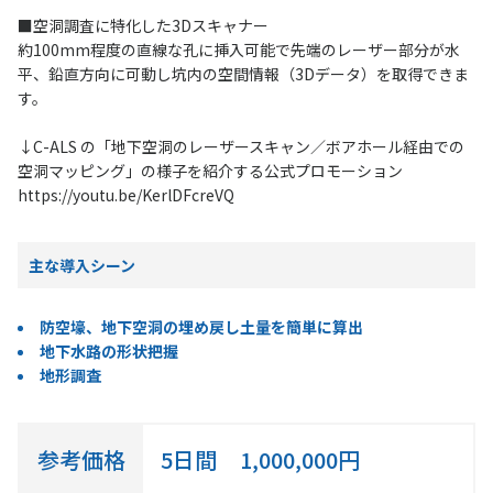
■空洞調査に特化した3Dスキャナー
約100mm程度の直線な孔に挿入可能で先端のレーザー部分が水
平、鉛直方向に可動し坑内の空間情報（3Dデータ）を取得できま
す。
↓C-ALS の「地下空洞のレーザースキャン／ボアホール経由での
空洞マッピング」の様子を紹介する公式プロモーション
https://youtu.be/KerlDFcreVQ
主な導入シーン
防空壕、地下空洞の埋め戻し土量を簡単に算出
地下水路の形状把握
地形調査
参考価格
5日間
1,000,000円